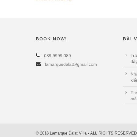
BOOK NOW!
BÀI 
Trả
089 9999 089
đầy
lamarquedalat@gmail.com
Nhà
kiế
Thá
má
© 2018 Lamarque Dalat Villa • ALL RIGHTS RESERVED 