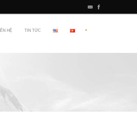
•
IÊN HỆ
TIN TỨC